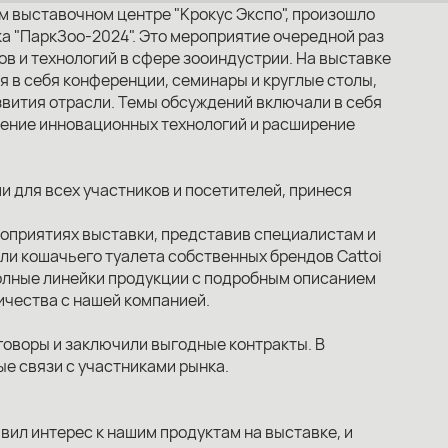
ом выставочном центре "Крокус Экспо", произошло
а "ПаркЗоо-2024". Это мероприятие очередной раз
в и технологий в сфере зооиндустрии. На выставке
 в себя конференции, семинары и круглые столы,
вития отрасли. Темы обсуждений включали в себя
ение инновационных технологий и расширение
 для всех участников и посетителей, принеся
роприятиях выставки, представив специалистам и
и кошачьего туалета собственных брендов Cattoi
полные линейки продукции с подробным описанием
ичества с нашей компанией.
говоры и заключили выгодные контракты. В
е связи с участниками рынка.
вил интерес к нашим продуктам на выставке, и