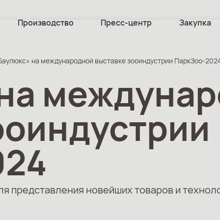
Производство
Пресс-центр
Закупка
Баулюкс» на международной выставке зооиндустрии ПаркЗоо-202
 на междуна
ооиндустрии
024
для представления новейших товаров и технол