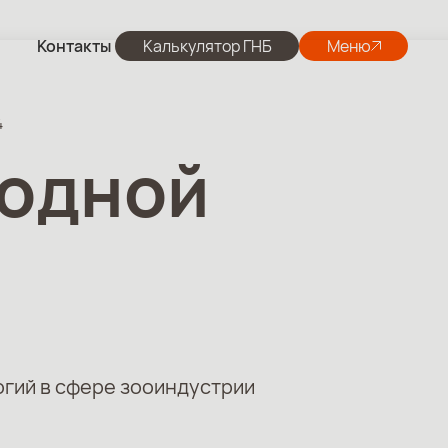
Контакты
Калькулятор ГНБ
Меню
4
родной
огий в сфере зооиндустрии