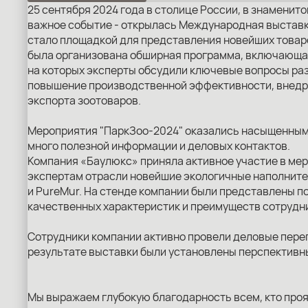
25 сентября 2024 года в столице России, в знаменит
важное событие - открылась Международная выставк
стало площадкой для представления новейших товаро
была организована обширная программа, включающая
на которых эксперты обсудили ключевые вопросы раз
повышение производственной эффективности, внедр
экспорта зоотоваров.
Мероприятия "ПаркЗоо-2024" оказались насыщенными
много полезной информации и деловых контактов.
Компания «Баулюкс» приняла активное участие в ме
экспертам отрасли новейшие экологичные наполнител
и PureMur. На стенде компании были представлены 
качественных характеристик и преимуществ сотрудн
Сотрудники компании активно провели деловые пере
результате выставки были установлены перспективны
Мы выражаем глубокую благодарность всем, кто проя