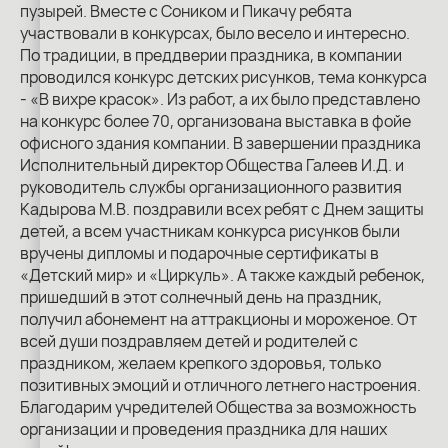
пузырей. Вместе с Соником и Пикачу ребята
участвовали в конкурсах, было весело и интересно.
По традиции, в преддверии праздника, в компании
проводился конкурс детских рисунков, тема конкурса
- «В вихре красок». Из работ, а их было представлено
на конкурс более 70, организована выставка в фойе
офисного здания компании. В завершении праздника
Исполнительный директор Общества Галеев И.Д. и
руководитель службы организационного развития
Кадырова М.В. поздравили всех ребят с Днем защиты
детей, а всем участникам конкурса рисунков были
вручены дипломы и подарочные сертификаты в
«Детский мир» и «Циркуль». А также каждый ребенок,
пришедший в этот солнечный день на праздник,
получил абонемент на аттракционы и мороженое. От
всей души поздравляем детей и родителей с
праздником, желаем крепкого здоровья, только
позитивных эмоций и отличного летнего настроения.
Благодарим учредителей Общества за возможность
организации и проведения праздника для наших