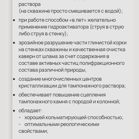
раствора
(на скважине просто смешивается с водой);
при работе способом «в лет» желательно
применение гидроактиватора (струя в струю
либо струя в стенку);
эрозийное разрушение части глинистой корки
на стенках скважины и качественная очистка
каверн от шлама за счет содержания в
составе активных частиц полифракционного
состава различной природы;
создание многочисленных центров
кристаллизации для тампонажного раствора;
обеспечивает повышение сцепления
тампонажного камня с породой и колонной;
обладает:
- хорошей кольматирующей способностью;
- оптимальными реологическими
свойствами;