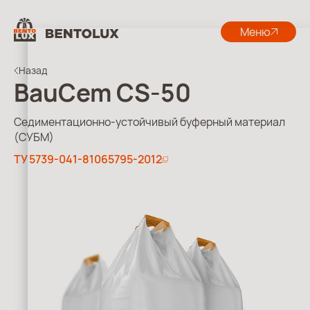
Меню
Назад
BauCem СS-50
Седиментационно-устойчивый буферный материал
(CУБМ)
ТУ 5739-041-81065795-2012